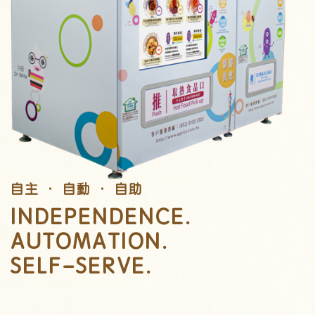
自主 ‧ 自動 ‧ 自助
INDEPENDENCE.
AUTOMATION.
SELF-SERVE.