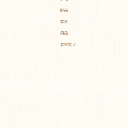
甜品
零食
用品
素食盆菜