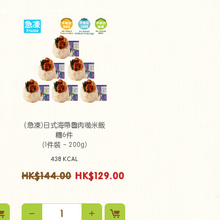
(急凍)日式海帶魯肉糙米飯
糰6件
（1件裝 - 200g）
438 KCAL
HK$144.00
HK$129.00