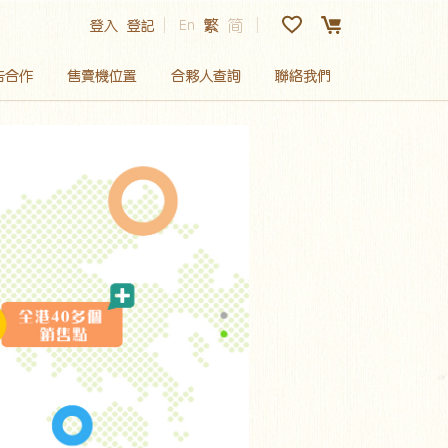
En
繁
简
登入
登記
告合作
售賣機位置
合夥人查詢
聯絡我們