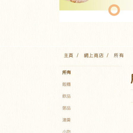
主頁
網上商店
所有
所有
飯糰
飲品
粥品
湯羹
小吃